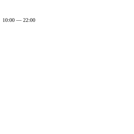
10:00 — 22:00
Пользовательское соглашение
Политика в отношении обработки персональных
данных
Правила акций
Правила посещения парка аттракционов