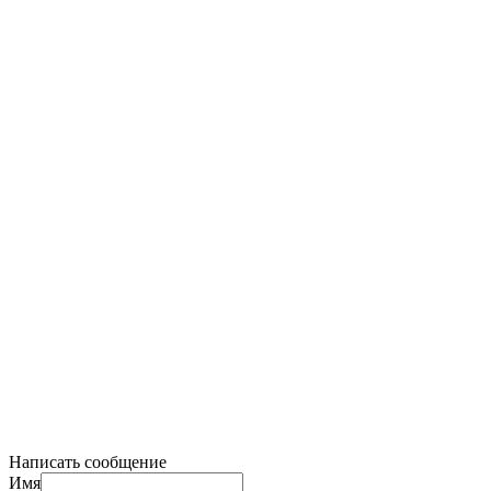
Публичная оферта и билетная политика
Способы оплаты
Правила возврата
Согласие на обработку персональных данных
Правила продажи и использования абонементов,
безлимитных тарифов
Написать сообщение
Имя